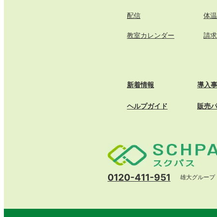
配信
体温
教室カレンダー
請求
新着情報
導入
ヘルプガイド
販売
0120-411-951
雄大グループ