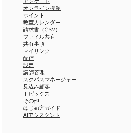
アンケート
オンライン授業
ポイント
教室カレンダー
請求書（CSV）
ファイル共有
共有事項
マイリンク
配信
設定
講師管理
スクパスマネージャー
見込み顧客
トピックス
その他
はじめ方ガイド
AIアシスタント