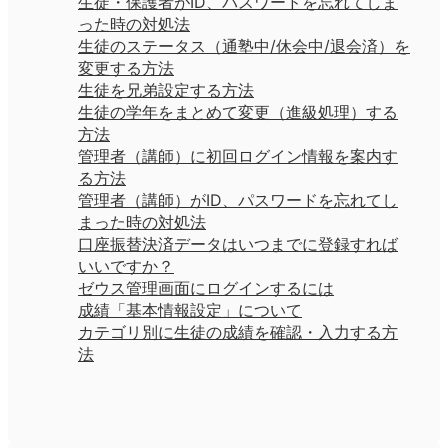
生徒・保護者がID、パスワードを忘れてしま
った時の対処法
生徒のステータス（通塾中/休会中/退会済）を
変更する方法
生徒を兄弟設定する方法
生徒の学年をまとめて変更（進級処理）する
方法
管理者（講師）に初回ログイン情報を案内す
る方法
管理者（講師）がID、パスワードを忘れてし
まった時の対処法
口座振替決済データはいつまでに登録すれば
いいですか？
ゼウス管理画面にログインするには
成績「基本情報設定」について
カテゴリ別に生徒の成績を確認・入力する方
法