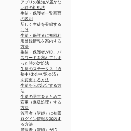
アプリの通知が届かな
い時の対処法
生徒・保護者一覧画面
の説明
新しく生徒を登録する
には
生徒・保護者に初回利
用登録情報を案内する
方法
生徒・保護者がID、パ
スワードを忘れてしま
った時の対処法
生徒のステータス（通
塾中/休会中/退会済）
を変更する方法
生徒を兄弟設定する方
法
生徒の学年をまとめて
変更（進級処理）する
方法
管理者（講師）に初回
ログイン情報を案内す
る方法
管理者（講師）がID、