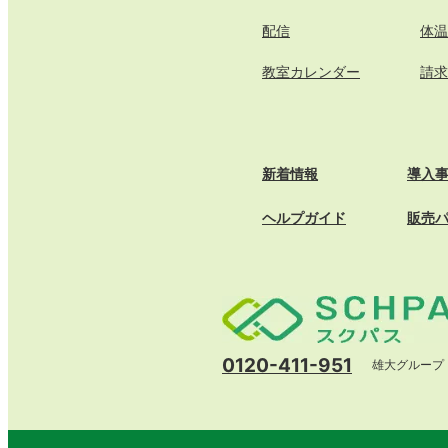
配信
体温
教室カレンダー
請求
新着情報
導入
ヘルプガイド
販売
0120-411-951
雄大グループ