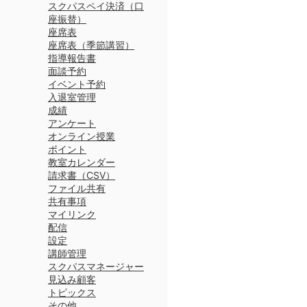
スクパスペイ決済（口
座振替）
座席表
座席表（季節講習）
指導報告書
面談予約
イベント予約
入退室管理
成績
アンケート
オンライン授業
ポイント
教室カレンダー
請求書（CSV）
ファイル共有
共有事項
マイリンク
配信
設定
講師管理
スクパスマネージャー
見込み顧客
トピックス
その他