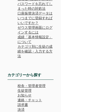
パスワードを忘れてし
まった時の対処法
口座振替決済データは
いつまでに登録すれば
いいですか？
ゼウス管理画面にログ
インするには
成績「基本情報設定」
について
カテゴリ別に生徒の成
績を確認・入力する方
法
カテゴリーから探す
校舎・管理者管理
生徒管理
お知らせ
連絡・チャット
請求書
決済