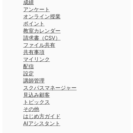
成績
アンケート
オンライン授業
ポイント
教室カレンダー
請求書（CSV）
ファイル共有
共有事項
マイリンク
配信
設定
講師管理
スクパスマネージャー
見込み顧客
トピックス
その他
はじめ方ガイド
AIアシスタント