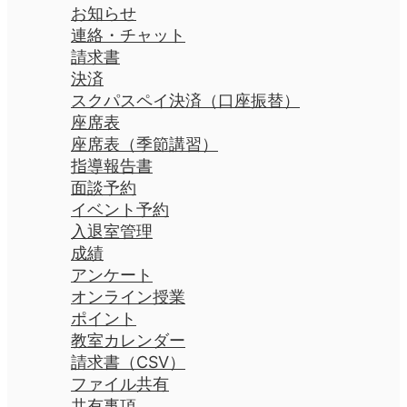
お知らせ
連絡・チャット
請求書
決済
スクパスペイ決済（口座振替）
座席表
座席表（季節講習）
指導報告書
面談予約
イベント予約
入退室管理
成績
アンケート
オンライン授業
ポイント
教室カレンダー
請求書（CSV）
ファイル共有
共有事項