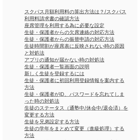
スクパス月額利用料の算出方法は？/スクパス
利用料請求書の確認方法
座席管理を利用する為に必要な設定
生徒・保護者からの欠席連絡の対応方法
生徒・保護者からの振替申請の対応方法
生徒時間割が座席表に反映されない時の原因
と対処法
アプリの通知が届かない時の対処法
生徒・保護者一覧画面の説明
新しく生徒を登録するには
生徒・保護者に初回利用登録情報を案内する
方法
生徒・保護者がID、パスワードを忘れてしま
った時の対処法
生徒のステータス（通塾中/休会中/退会済）を
変更する方法
生徒を兄弟設定する方法
生徒の学年をまとめて変更（進級処理）する
方法