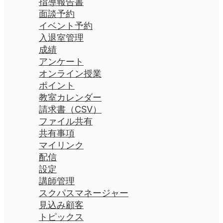
指導報告書
面談予約
イベント予約
入退室管理
成績
アンケート
オンライン授業
ポイント
教室カレンダー
請求書（CSV）
ファイル共有
共有事項
マイリンク
配信
設定
講師管理
スクパスマネージャー
見込み顧客
トピックス