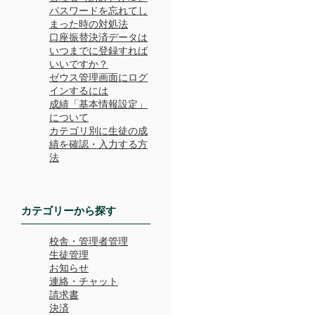
パスワードを忘れてし
まった時の対処法
口座振替決済データは
いつまでに登録すれば
いいですか？
ゼウス管理画面にログ
インするには
成績「基本情報設定」
について
カテゴリ別に生徒の成
績を確認・入力する方
法
カテゴリーから探す
校舎・管理者管理
生徒管理
お知らせ
連絡・チャット
請求書
決済