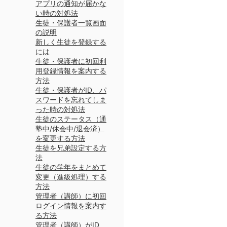
アプリの通知が届かな
い時の対処法
生徒・保護者一覧画面
の説明
新しく生徒を登録する
には
生徒・保護者に初回利
用登録情報を案内する
方法
生徒・保護者がID、パ
スワードを忘れてしま
った時の対処法
生徒のステータス（通
塾中/休会中/退会済）
を変更する方法
生徒を兄弟設定する方
法
生徒の学年をまとめて
変更（進級処理）する
方法
管理者（講師）に初回
ログイン情報を案内す
る方法
管理者（講師）がID、