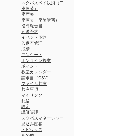
スクパスペイ決済（口
座振替）
座席表
座席表（季節講習）
指導報告書
面談予約
イベント予約
入退室管理
成績
アンケート
オンライン授業
ポイント
教室カレンダー
請求書（CSV）
ファイル共有
共有事項
マイリンク
配信
設定
講師管理
スクパスマネージャー
見込み顧客
トピックス
その他