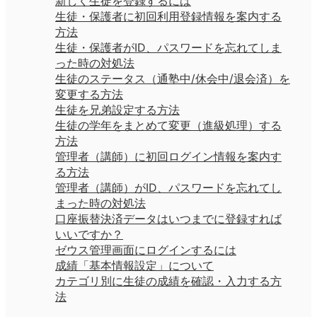
新しく生徒を登録するには
生徒・保護者に初回利用登録情報を案内する
方法
生徒・保護者がID、パスワードを忘れてしま
った時の対処法
生徒のステータス（通塾中/休会中/退会済）を
変更する方法
生徒を兄弟設定する方法
生徒の学年をまとめて変更（進級処理）する
方法
管理者（講師）に初回ログイン情報を案内す
る方法
管理者（講師）がID、パスワードを忘れてし
まった時の対処法
口座振替決済データはいつまでに登録すれば
いいですか？
ゼウス管理画面にログインするには
成績「基本情報設定」について
カテゴリ別に生徒の成績を確認・入力する方
法