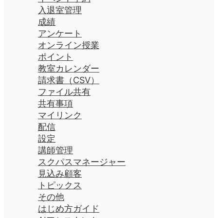
入退室管理
成績
アンケート
オンライン授業
ポイント
教室カレンダー
請求書（CSV）
ファイル共有
共有事項
マイリンク
配信
設定
講師管理
スクパスマネージャー
見込み顧客
トピックス
その他
はじめ方ガイド