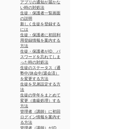
アプリの通知が届かな
い時の対処法
生徒・保護者一覧画面
の説明
新しく生徒を登録する
には
生徒・保護者に初回利
用登録情報を案内する
方法
生徒・保護者がID、パ
スワードを忘れてしま
った時の対処法
生徒のステータス（通
塾中/休会中/退会済）
を変更する方法
生徒を兄弟設定する方
法
生徒の学年をまとめて
変更（進級処理）する
方法
管理者（講師）に初回
ログイン情報を案内す
る方法
管理者（講師）がID、