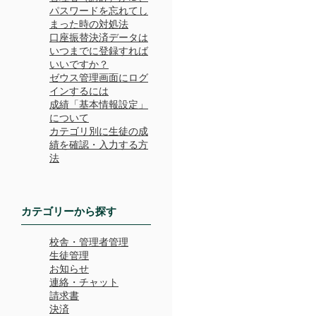
パスワードを忘れてし
まった時の対処法
口座振替決済データは
いつまでに登録すれば
いいですか？
ゼウス管理画面にログ
インするには
成績「基本情報設定」
について
カテゴリ別に生徒の成
績を確認・入力する方
法
カテゴリーから探す
校舎・管理者管理
生徒管理
お知らせ
連絡・チャット
請求書
決済