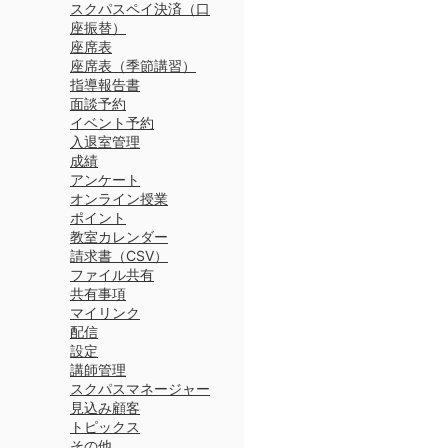
スクパスペイ決済（口
座振替）
座席表
座席表（季節講習）
指導報告書
面談予約
イベント予約
入退室管理
成績
アンケート
オンライン授業
ポイント
教室カレンダー
請求書（CSV）
ファイル共有
共有事項
マイリンク
配信
設定
講師管理
スクパスマネージャー
見込み顧客
トピックス
その他